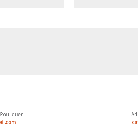
 Pouliquen
Ad
ail.com
ca