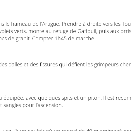
is le hameau de l’Artigue. Prendre à droite vers les To
ets verts, monte au refuge de Gaffouil, puis aux orris 
locs de granit. Compter 1h45 de marche.
 des dalles et des fissures qui défient les grimpeurs che
eu équipée, avec quelques spits et un piton. Il est re
t sangles pour l’ascension.
rd jusqu’à un couloir où un rappel de 40 m aménagé per