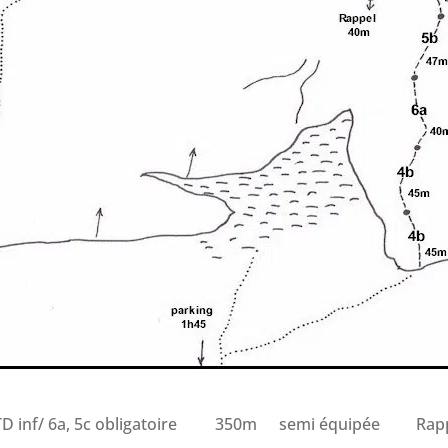
D inf/ 6a, 5c obligatoire
350m
semi équipée
Rapp