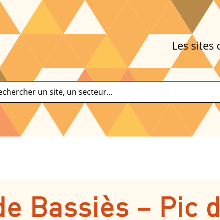
Les sites 
de Bassiès – Pic 