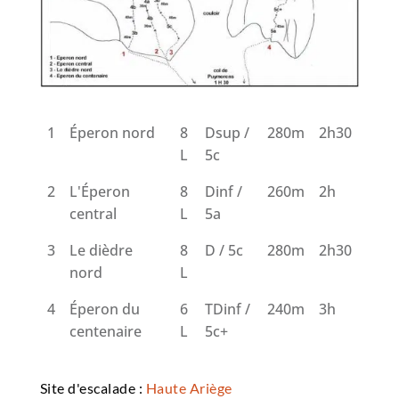
1
Éperon nord
8
Dsup /
280m
2h30
L
5c
2
L'Éperon
8
Dinf /
260m
2h
central
L
5a
3
Le dièdre
8
D / 5c
280m
2h30
nord
L
4
Éperon du
6
TDinf /
240m
3h
centenaire
L
5c+
Site d'escalade :
Haute Ariège