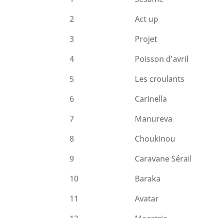
2
Act up
3
Projet
4
Poisson d'avril
5
Les croulants
6
Carinella
7
Manureva
8
Choukinou
9
Caravane Sérail
10
Baraka
11
Avatar