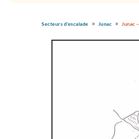
Secteurs d'escalade
Junac
Junac –
9
9