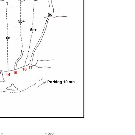
5c
18m