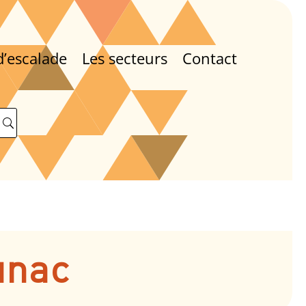
d’escalade
Les secteurs
Contact
unac