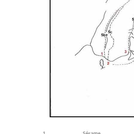
1
Sésame