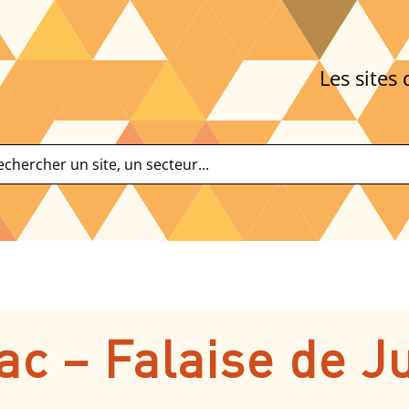
Les sites 
ac – Falaise de J