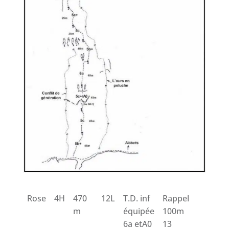
Rose
4H
470
12L
T.D. inf
Rappel
m
équipée
100m
6a etA0
13