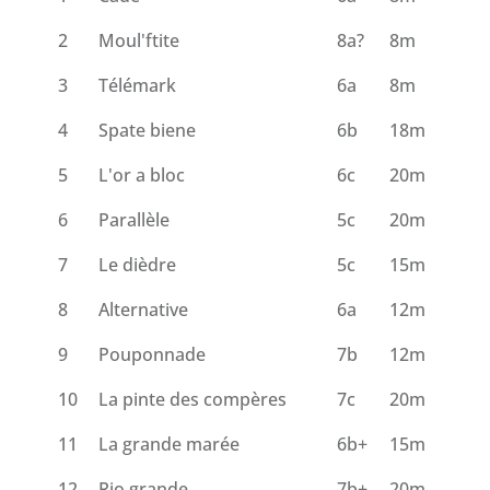
2
Moul'ftite
8a?
8m
3
Télémark
6a
8m
4
Spate biene
6b
18m
5
L'or a bloc
6c
20m
6
Parallèle
5c
20m
7
Le dièdre
5c
15m
8
Alternative
6a
12m
9
Pouponnade
7b
12m
10
La pinte des compères
7c
20m
11
La grande marée
6b+
15m
12
Rio grande
7b+
20m