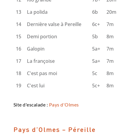
13
La polida
6b
20m
14
Dernière valse à Pereille
6c+
7m
15
Demi portion
5b
8m
16
Galopin
5a+
7m
17
La françoise
5a+
7m
18
C'est pas moi
5c
8m
19
C'est lui
5c+
8m
Site d'escalade :
Pays d'Olmes
Pays d’Olmes – Péreille