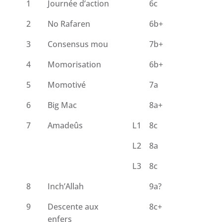
1
Journée d’action
6c
2
No Rafaren
6b+
3
Consensus mou
7b+
4
Momorisation
6b+
5
Momotivé
7a
6
Big Mac
8a+
7
Amadeûs
L1
8c
L2
8a
L3
8c
8
Inch’Allah
9a?
9
Descente aux
8c+
enfers