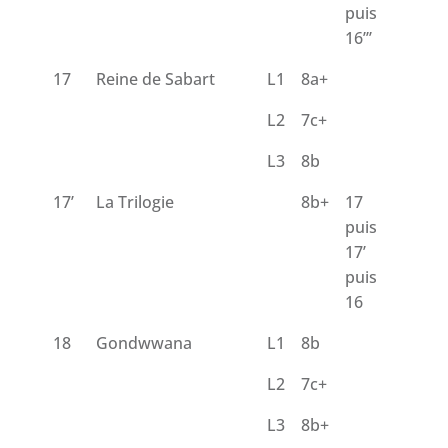
puis
16’’’
17
Reine de Sabart
L1
8a+
L2
7c+
L3
8b
17’
La Trilogie
8b+
17
puis
17’
puis
16
18
Gondwwana
L1
8b
L2
7c+
L3
8b+