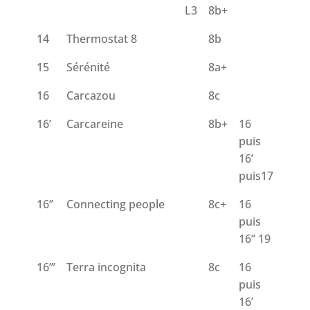
L3
8b+
14
Thermostat 8
8b
15
Sérénité
8a+
16
Carcazou
8c
16’
Carcareine
8b+
16
puis
16’
puis17
16’’
Connecting people
8c+
16
puis
16’’ 19
16’’’
Terra incognita
8c
16
puis
16’