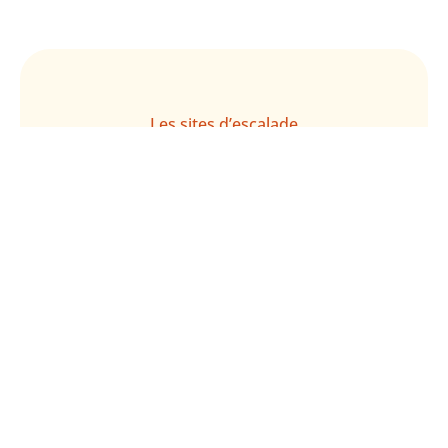
Les sites d’escalade
Les secteurs d’escalade
Contact
© Copyright Cafma - 2026 | Tous droits
réservés | Projet de site façonné par
360web
Politique de confidentialité
|
Mentions
Légales