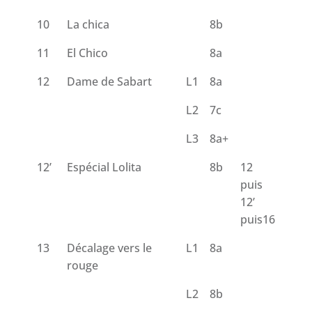
10
La chica
8b
11
El Chico
8a
12
Dame de Sabart
L1
8a
L2
7c
L3
8a+
12’
Espécial Lolita
8b
12
puis
12’
puis16
13
Décalage vers le
L1
8a
rouge
L2
8b