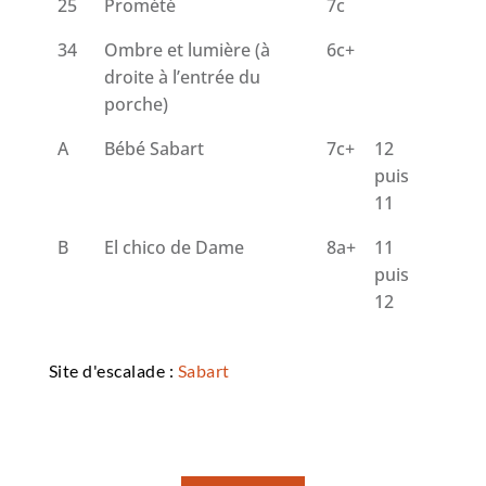
25
Promété
7c
34
Ombre et lumière (à
6c+
droite à l’entrée du
porche)
A
Bébé Sabart
7c+
12
puis
11
B
El chico de Dame
8a+
11
puis
12
Site d'escalade :
Sabart