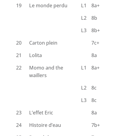
19
Le monde perdu
L1
8a+
L2
8b
L3
8b+
20
Carton plein
7c+
21
Lolita
8a
22
Momo and the
L1
8a+
waillers
L2
8c
L3
8c
23
L’effet Eric
8a
24
Histoire d’eau
7b+