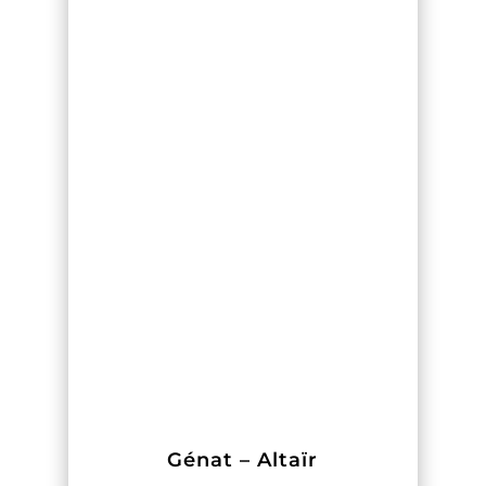
Génat – Altaïr