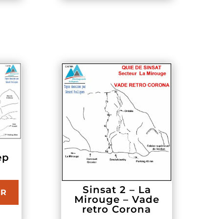
a
ep
Sinsat 2 – La
UR
Mirouge – Vade
retro Corona