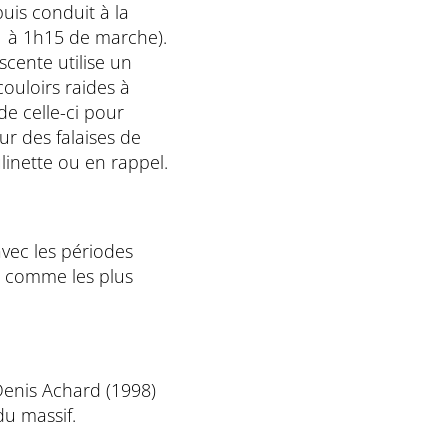
puis conduit à la
1 à 1h15 de marche).
scente utilise un
ouloirs raides à
de celle-ci pour
eur des falaises de
inette ou en rappel.
avec les périodes
s comme les plus
Denis Achard (1998)
du massif.