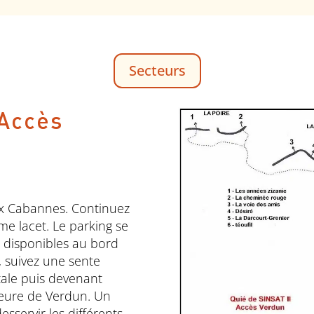
Secteurs
 Accès
ux Cabannes. Continuez
me lacet. Le parking se
s disponibles au bord
, suivez une sente
tale puis devenant
érieure de Verdun. Un
esservir les différents