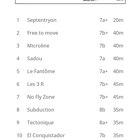
1
Septentryon
7a+
20m
2
Free to move
7b+
40m
3
Microline
7b
40m
4
Sadou
7a
40m
5
Le Fantôme
7a+
40m
6
Les 3 R
7b+
45m
7
No Fly Zone
7b+
45m
8
Subduction
8b
35m
9
Tectonique
8a+
35m
10
El Conquistador
7b
35m