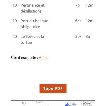
18
Pertinence et
7b
12m
désillusions
19
Port du basque
6c+
12m
obligatoire
20
Le lièvre et la
5c+
8m
tortue
Site d'escalade :
Alliat
Topo PDF