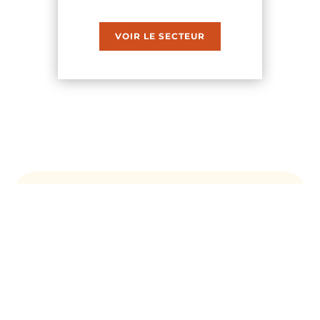
VOIR LE SECTEUR
Les sites d’escalade
Les secteurs d’escalade
Contact
© Copyright Cafma - 2026 | Tous droits