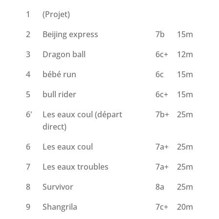
1
(Projet)
2
Beijing express
7b
15m
3
Dragon ball
6c+
12m
4
bébé run
6c
15m
5
bull rider
6c+
15m
6'
Les eaux coul (départ
7b+
25m
direct)
6
Les eaux coul
7a+
25m
7
Les eaux troubles
7a+
25m
8
Survivor
8a
25m
9
Shangrila
7c+
20m