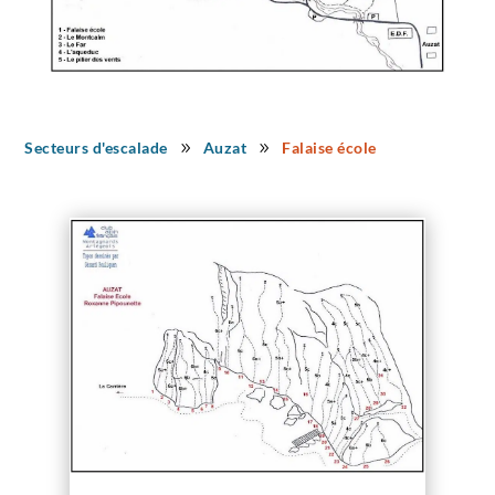
Secteurs d'escalade
Auzat
Falaise école
9
9